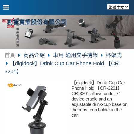
創智實業股份有限公司
首頁
商品介紹
車用-通用夾手機架
杯架式
【digidock】Drink-Cup Car Phone Hold 【CR-
3201】
【digidock】Drink-Cup Car
Phone Hold 【CR-3201】
CR-3201 allows under 7”
device cradle and an
adjustable drink-cup base on
the most cup holder in the
car.