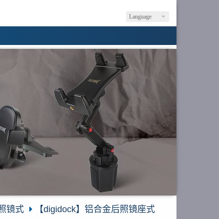
Language
照镜式
【digidock】铝合金后照镜座式